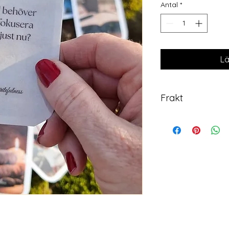
Antal
*
Lä
Frakt
Frakt är inräknat i pr