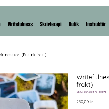
m
Writefulness
Skrivterapi
Butik
Instruktör
fulnesskort (Pris ink frakt)
Writefulnes
frakt)
SKU: 364215375135191
Pris
250,00 kr