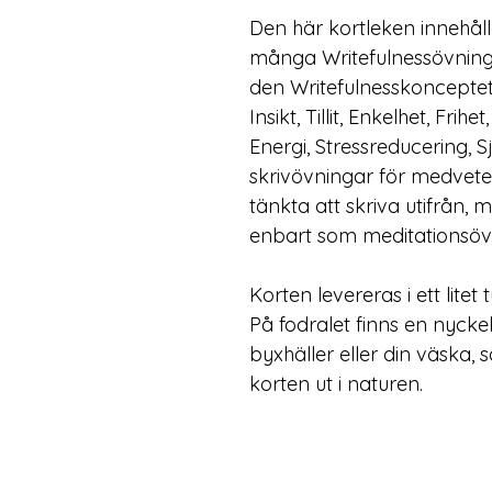
Den här kortleken innehåll
många Writefulnessövninga
den Writefulnesskonceptets 
Insikt, Tillit, Enkelhet, Fri
Energi, Stressreducering, S
skrivövningar för medvete
tänkta att skriva utifrån, 
enbart som meditationsöv
Korten levereras i ett litet
På fodralet finns en nycke
byxhäller eller din väska, 
korten ut i naturen.  