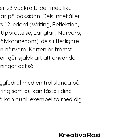
er 28 vackra bilder med lika 
r på baksidan. Dels innehåller 
12 ledord (Writing, Reflektion, 
het, Upprättelse, Längtan, Närvaro, 
jälvkännedom), dels ytterligare 
n närvaro. Korten är främst 
men går självklart att använda 
ningar också. 
 tygfodral med en trollslända på. 
lring som du kan fästa i dina 
så kan du till exempel ta med dig 
KreativaRosi