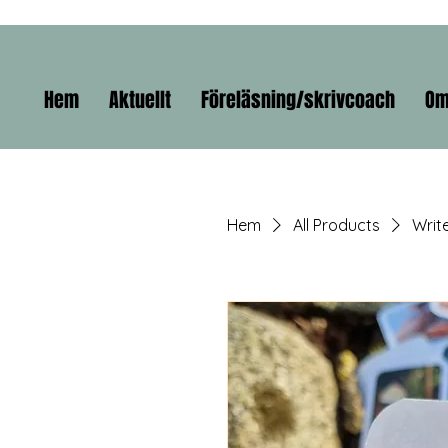
Hem
Aktuellt
Föreläsning/skrivcoach
O
Hem
All Products
Write