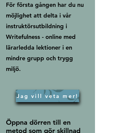
För första gången har du nu
möjlighet att delta i vår
instruktörsutbildning i
Writefulness - online med
lärarledda lektioner i en
mindre grupp och trygg
miljö.
Jag vill veta mer!
Öppna dörren till en
metod som gör skillnad