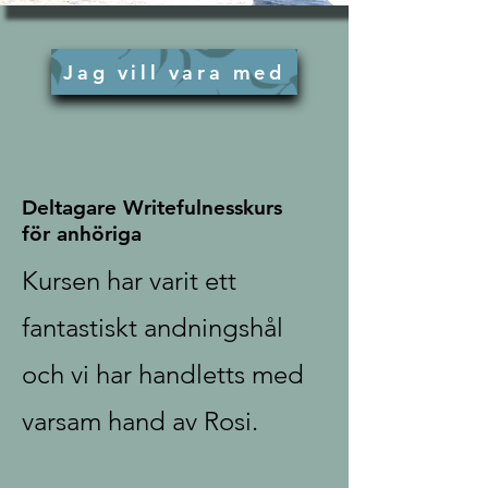
Jag vill vara med
Deltagare Writefulnesskurs
för anhöriga
Kursen har varit ett
fantastiskt andningshål
och vi har handletts med
varsam hand av Rosi.