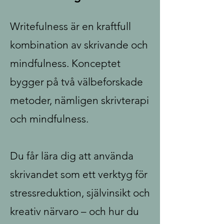
Writefulness är en kraftfull
kombination av skrivande och
mindfulness. Konceptet
bygger på två välbeforskade
metoder, nämligen skrivterapi
och mindfulness.
Du får lära dig att använda
skrivandet som ett verktyg för
stressreduktion, självinsikt och
kreativ närvaro – och hur du