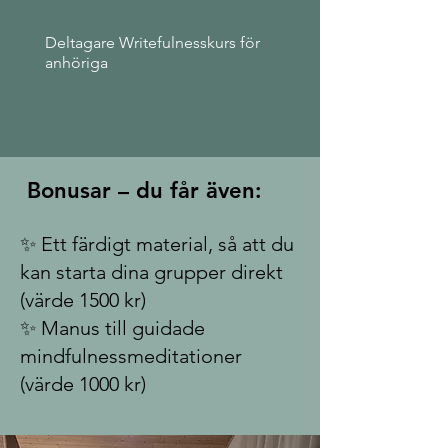
Deltagare Writefulnesskurs för
anhöriga
Bonusar – du får även:
✨
Ett färdigt material, så att du
kan starta dina grupper direkt
(värde 1500 kr)
✨ Manus till guidade
mindfulnessmeditationer
(värde 1000 kr)