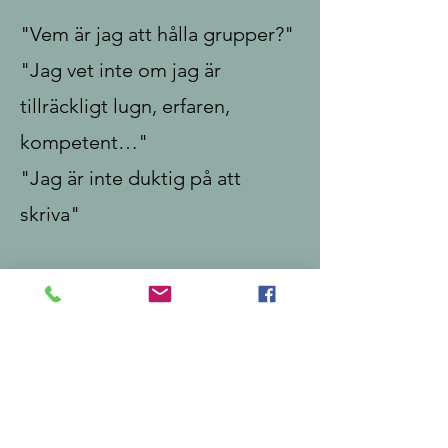
"Vem är jag att hålla grupper?"
"Jag vet inte om jag är
tillräckligt lugn, erfaren,
kompetent…"
"Jag är inte duktig på att
skriva"
Sanningen? Du behöver inte
vara perfekt. Du behöver bara
vara närvarande, nyfiken och
villig att växa.