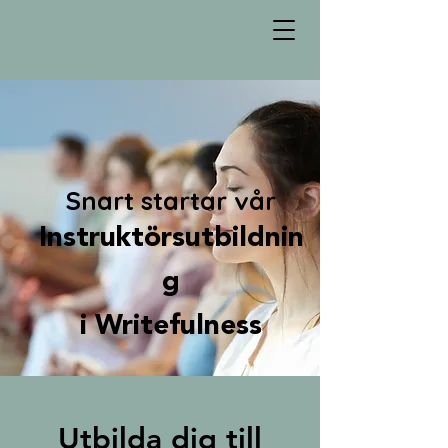
Snart startar vår
Instruktörsutbildnin
g
i Writefulness
Utbilda dig till