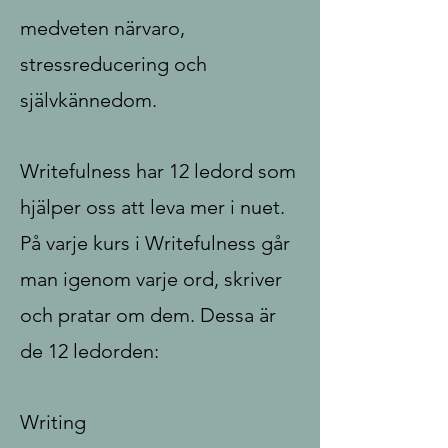
medveten närvaro,
stressreducering och
självkännedom.
Writefulness har 12 ledord som
hjälper oss att leva mer i nuet.
På varje kurs i Writefulness går
man igenom varje ord, skriver
och pratar om dem. Dessa är
de 12 ledorden:
Writing