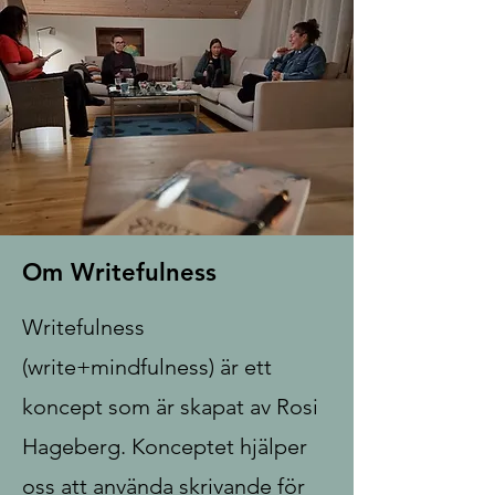
Om Writefulness
Writefulness
(write+mindfulness) är ett
koncept som är skapat av Rosi
Hageberg. Konceptet hjälper
oss att använda skrivande för