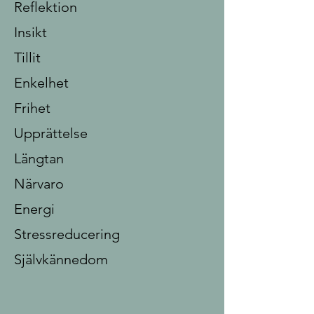
Reflektion
Insikt
Tillit
Enkelhet
Frihet
Upprättelse
Längtan
Närvaro
Energi
Stressreducering
Självkännedom