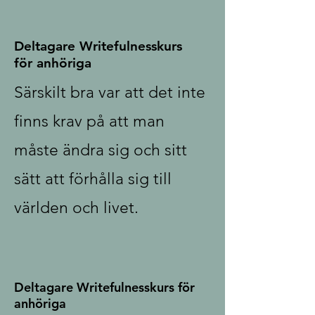
Deltagare Writefulnesskurs
för anhöriga
Särskilt bra var att det inte
finns krav på att man
måste ändra sig och sitt
sätt att förhålla sig till
världen och livet.
Deltagare Writefulnesskurs för
anhöriga